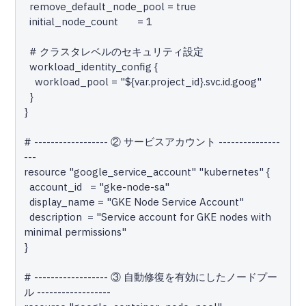
  remove_default_node_pool = true

  initial_node_count       = 1

  # クラスタレベルのセキュリティ設定

  workload_identity_config {

    workload_pool = "${var.project_id}.svc.id.goog"

  }

}

# ------------------ ② サービスアカウント ---------------
---

resource "google_service_account" "kubernetes" {

  account_id   = "gke-node-sa"

  display_name = "GKE Node Service Account"

  description  = "Service account for GKE nodes with 
minimal permissions"

}

# ------------------ ③ 自動修復を有効にしたノードプー
ル ------------------
