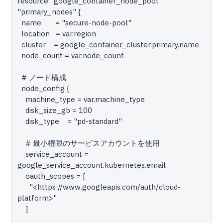
resource "google_container_node_pool" 
"primary_nodes" {

  name       = "secure-node-pool"

  location   = var.region

  cluster    = google_container_cluster.primary.name

  node_count = var.node_count

  # ノード構成

  node_config {

    machine_type = var.machine_type

    disk_size_gb = 100

    disk_type    = "pd-standard"

    # 最小権限のサービスアカウントを使用

    service_account = 
google_service_account.kubernetes.email

    oauth_scopes = [

      "<https://www.googleapis.com/auth/cloud-
platform>"

    ]
