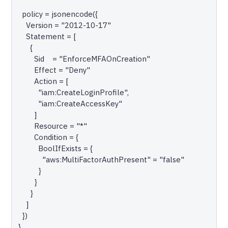
  policy = jsonencode({

    Version = "2012-10-17"

    Statement = [

      {

        Sid    = "EnforceMFAOnCreation"

        Effect = "Deny"

        Action = [

          "iam:CreateLoginProfile",

          "iam:CreateAccessKey"

        ]

        Resource = "*"

        Condition = {

          BoolIfExists = {

            "aws:MultiFactorAuthPresent" = "false"

          }

        }

      }

    ]

  })

}
