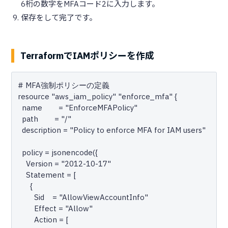
6桁の数字をMFAコード2に入力します。
保存をして完了です。
TerraformでIAMポリシーを作成
# MFA強制ポリシーの定義

resource "aws_iam_policy" "enforce_mfa" {

  name        = "EnforceMFAPolicy"

  path        = "/"

  description = "Policy to enforce MFA for IAM users"

  policy = jsonencode({

    Version = "2012-10-17"

    Statement = [

      {

        Sid    = "AllowViewAccountInfo"

        Effect = "Allow"

        Action = [
