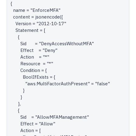
{

  name = "EnforceMFA"

  content = jsonencode({

    Version = "2012-10-17"

    Statement = [

      {

        Sid       = "DenyAccessWithoutMFA"

        Effect    = "Deny"

        Action    = "*"

        Resource  = "*"

        Condition = {

          BoolIfExists = {

            "aws:MultiFactorAuthPresent" = "false"

          }

        }

      },

      {

        Sid    = "AllowMFAManagement"

        Effect = "Allow"

        Action = [
