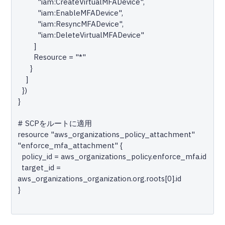
          "iam:CreateVirtualMFADevice",

          "iam:EnableMFADevice",

          "iam:ResyncMFADevice",

          "iam:DeleteVirtualMFADevice"

        ]

        Resource = "*"

      }

    ]

  })

}

# SCPをルートに適用

resource "aws_organizations_policy_attachment" 
"enforce_mfa_attachment" {

  policy_id = aws_organizations_policy.enforce_mfa.id

  target_id = 
aws_organizations_organization.org.roots[0].id

}
