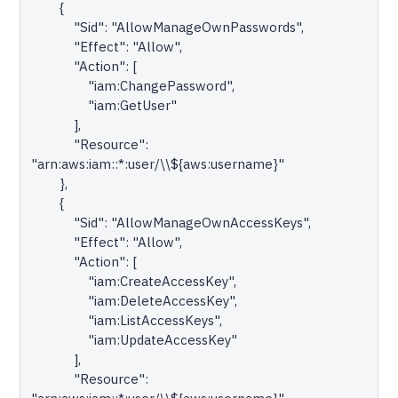
        {

            "Sid": "AllowManageOwnPasswords",

            "Effect": "Allow",

            "Action": [

                "iam:ChangePassword",

                "iam:GetUser"

            ],

            "Resource": 
"arn:aws:iam::*:user/\\${aws:username}"

        },

        {

            "Sid": "AllowManageOwnAccessKeys",

            "Effect": "Allow",

            "Action": [

                "iam:CreateAccessKey",

                "iam:DeleteAccessKey",

                "iam:ListAccessKeys",

                "iam:UpdateAccessKey"

            ],

            "Resource": 