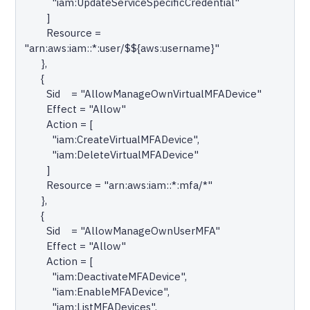
          "iam:UpdateServiceSpecificCredential"

        ]

        Resource = 
"arn:aws:iam::*:user/$${aws:username}"

      },

      {

        Sid    = "AllowManageOwnVirtualMFADevice"

        Effect = "Allow"

        Action = [

          "iam:CreateVirtualMFADevice",

          "iam:DeleteVirtualMFADevice"

        ]

        Resource = "arn:aws:iam::*:mfa/*"

      },

      {

        Sid    = "AllowManageOwnUserMFA"

        Effect = "Allow"

        Action = [

          "iam:DeactivateMFADevice",

          "iam:EnableMFADevice",

          "iam:ListMFADevices",
