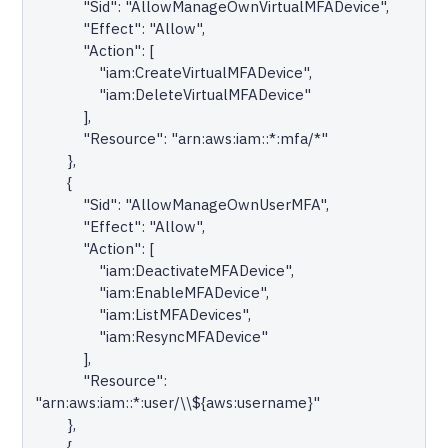
            "Sid": "AllowManageOwnVirtualMFADevice",

            "Effect": "Allow",

            "Action": [

                "iam:CreateVirtualMFADevice",

                "iam:DeleteVirtualMFADevice"

            ],

            "Resource": "arn:aws:iam::*:mfa/*"

        },

        {

            "Sid": "AllowManageOwnUserMFA",

            "Effect": "Allow",

            "Action": [

                "iam:DeactivateMFADevice",

                "iam:EnableMFADevice",

                "iam:ListMFADevices",

                "iam:ResyncMFADevice"

            ],

            "Resource": 
"arn:aws:iam::*:user/\\${aws:username}"

        },

        {
