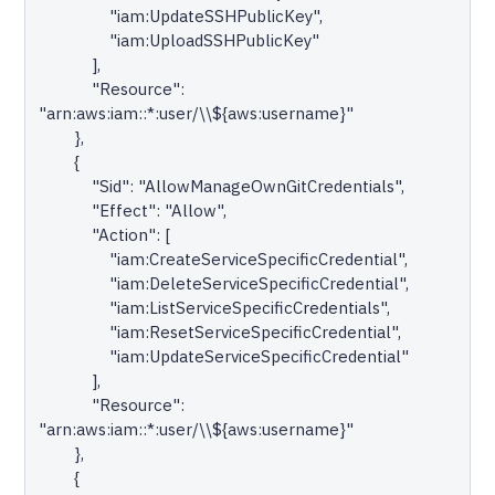
                "iam:UpdateSSHPublicKey",

                "iam:UploadSSHPublicKey"

            ],

            "Resource": 
"arn:aws:iam::*:user/\\${aws:username}"

        },

        {

            "Sid": "AllowManageOwnGitCredentials",

            "Effect": "Allow",

            "Action": [

                "iam:CreateServiceSpecificCredential",

                "iam:DeleteServiceSpecificCredential",

                "iam:ListServiceSpecificCredentials",

                "iam:ResetServiceSpecificCredential",

                "iam:UpdateServiceSpecificCredential"

            ],

            "Resource": 
"arn:aws:iam::*:user/\\${aws:username}"

        },

        {
