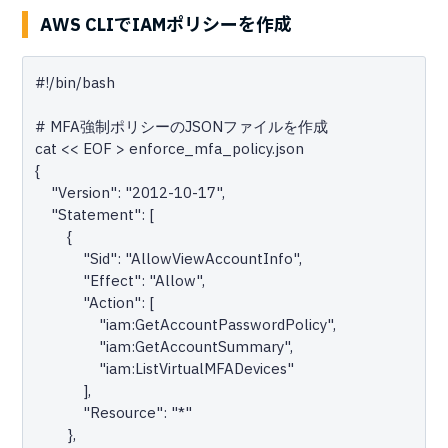
AWS CLIでIAMポリシーを作成
#!/bin/bash

# MFA強制ポリシーのJSONファイルを作成

cat << EOF > enforce_mfa_policy.json

{

    "Version": "2012-10-17",

    "Statement": [

        {

            "Sid": "AllowViewAccountInfo",

            "Effect": "Allow",

            "Action": [

                "iam:GetAccountPasswordPolicy",

                "iam:GetAccountSummary",

                "iam:ListVirtualMFADevices"

            ],

            "Resource": "*"

        },
