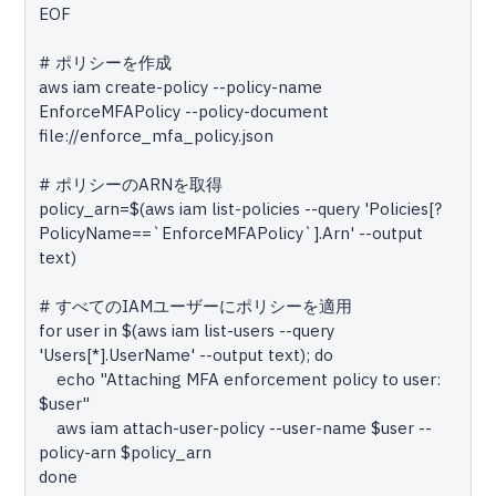
EOF

# ポリシーを作成

aws iam create-policy --policy-name 
EnforceMFAPolicy --policy-document 
file://enforce_mfa_policy.json

# ポリシーのARNを取得

policy_arn=$(aws iam list-policies --query 'Policies[?
PolicyName==`EnforceMFAPolicy`].Arn' --output 
text)

# すべてのIAMユーザーにポリシーを適用

for user in $(aws iam list-users --query 
'Users[*].UserName' --output text); do

    echo "Attaching MFA enforcement policy to user: 
$user"

    aws iam attach-user-policy --user-name $user --
policy-arn $policy_arn

done
