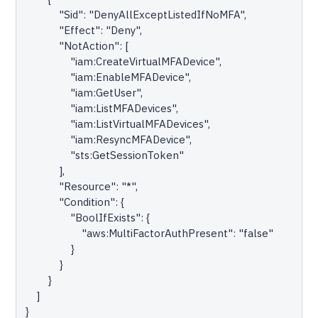
            "Sid": "DenyAllExceptListedIfNoMFA",

            "Effect": "Deny",

            "NotAction": [

                "iam:CreateVirtualMFADevice",

                "iam:EnableMFADevice",

                "iam:GetUser",

                "iam:ListMFADevices",

                "iam:ListVirtualMFADevices",

                "iam:ResyncMFADevice",

                "sts:GetSessionToken"

            ],

            "Resource": "*",

            "Condition": {

                "BoolIfExists": {

                    "aws:MultiFactorAuthPresent": "false"

                }

            }

        }

    ]

}
