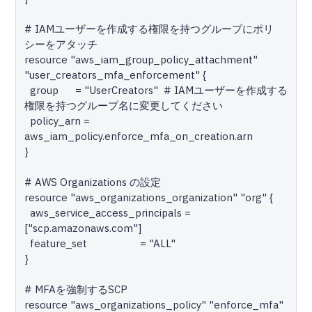
# IAMユーザーを作成する権限を持つグループにポリ
シーをアタッチ

resource "aws_iam_group_policy_attachment" 
"user_creators_mfa_enforcement" {

  group      = "UserCreators"  # IAMユーザーを作成する
権限を持つグループ名に変更してください

  policy_arn = 
aws_iam_policy.enforce_mfa_on_creation.arn

}

# AWS Organizations の設定

resource "aws_organizations_organization" "org" {

  aws_service_access_principals = 
["scp.amazonaws.com"]

  feature_set                   = "ALL"

}

# MFAを強制するSCP

resource "aws_organizations_policy" "enforce_mfa" 