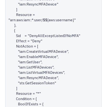
          "iam:ResyncMFADevice"

        ]

        Resource = 
"arn:aws:iam::*:user/$${aws:username}"

      },

      {

        Sid    = "DenyAllExceptListedIfNoMFA"

        Effect = "Deny"

        NotAction = [

          "iam:CreateVirtualMFADevice",

          "iam:EnableMFADevice",

          "iam:GetUser",

          "iam:ListMFADevices",

          "iam:ListVirtualMFADevices",

          "iam:ResyncMFADevice",

          "sts:GetSessionToken"

        ]

        Resource = "*"

        Condition = {

          BoolIfExists = {
