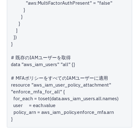
            "aws:MultiFactorAuthPresent" = "false"

          }

        }

      }

    ]

  })

}

# 既存のIAMユーザーを取得

data "aws_iam_users" "all" {}

# MFAポリシーをすべてのIAMユーザーに適用

resource "aws_iam_user_policy_attachment" 
"enforce_mfa_for_all" {

  for_each = toset(data.aws_iam_users.all.names)

  user     = each.value

  policy_arn = aws_iam_policy.enforce_mfa.arn
