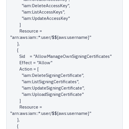
          "iam:DeleteAccessKey",

          "iam:ListAccessKeys",

          "iam:UpdateAccessKey"

        ]

        Resource = 
"arn:aws:iam::*:user/$${aws:username}"

      },

      {

        Sid    = "AllowManageOwnSigningCertificates"

        Effect = "Allow"

        Action = [

          "iam:DeleteSigningCertificate",

          "iam:ListSigningCertificates",

          "iam:UpdateSigningCertificate",

          "iam:UploadSigningCertificate"

        ]

        Resource = 
"arn:aws:iam::*:user/$${aws:username}"

      },

      {
