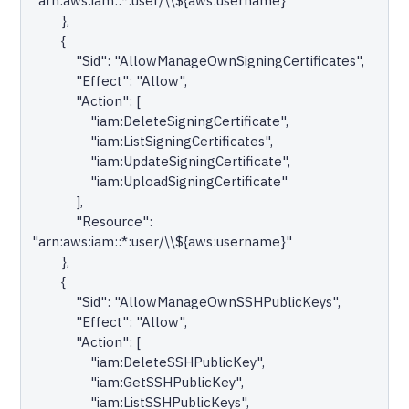
"arn:aws:iam::*:user/\\${aws:username}"

        },

        {

            "Sid": "AllowManageOwnSigningCertificates",

            "Effect": "Allow",

            "Action": [

                "iam:DeleteSigningCertificate",

                "iam:ListSigningCertificates",

                "iam:UpdateSigningCertificate",

                "iam:UploadSigningCertificate"

            ],

            "Resource": 
"arn:aws:iam::*:user/\\${aws:username}"

        },

        {

            "Sid": "AllowManageOwnSSHPublicKeys",

            "Effect": "Allow",

            "Action": [

                "iam:DeleteSSHPublicKey",

                "iam:GetSSHPublicKey",

                "iam:ListSSHPublicKeys",
