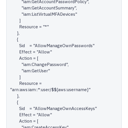
          "iam:GetAccountPasswordPolicy",

          "iam:GetAccountSummary",

          "iam:ListVirtualMFADevices"

        ]

        Resource = "*"

      },

      {

        Sid    = "AllowManageOwnPasswords"

        Effect = "Allow"

        Action = [

          "iam:ChangePassword",

          "iam:GetUser"

        ]

        Resource = 
"arn:aws:iam::*:user/$${aws:username}"

      },

      {

        Sid    = "AllowManageOwnAccessKeys"

        Effect = "Allow"

        Action = [

          "iam:CreateAccessKey",
