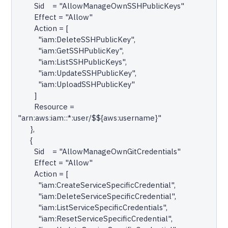
        Sid    = "AllowManageOwnSSHPublicKeys"

        Effect = "Allow"

        Action = [

          "iam:DeleteSSHPublicKey",

          "iam:GetSSHPublicKey",

          "iam:ListSSHPublicKeys",

          "iam:UpdateSSHPublicKey",

          "iam:UploadSSHPublicKey"

        ]

        Resource = 
"arn:aws:iam::*:user/$${aws:username}"

      },

      {

        Sid    = "AllowManageOwnGitCredentials"

        Effect = "Allow"

        Action = [

          "iam:CreateServiceSpecificCredential",

          "iam:DeleteServiceSpecificCredential",

          "iam:ListServiceSpecificCredentials",

          "iam:ResetServiceSpecificCredential",
