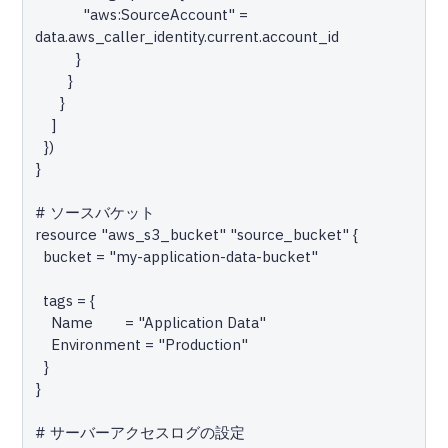
            "aws:SourceAccount" = 
data.aws_caller_identity.current.account_id

          }

        }

      }

    ]

  })

}

# ソースバケット

resource "aws_s3_bucket" "source_bucket" {

  bucket = "my-application-data-bucket"

  tags = {

    Name        = "Application Data"

    Environment = "Production"

  }

}

# サーバーアクセスログの設定
