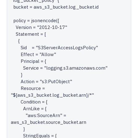
"log_bucket_policy" {

  bucket = aws_s3_bucket.log_bucket.id

  policy = jsonencode({

    Version = "2012-10-17"

    Statement = [

      {

        Sid    = "S3ServerAccessLogsPolicy"

        Effect = "Allow"

        Principal = {

          Service = "logging.s3.amazonaws.com"

        }

        Action = "s3:PutObject"

        Resource = 
"${aws_s3_bucket.log_bucket.arn}/*"

        Condition = {

          ArnLike = {

            "aws:SourceArn" = 
aws_s3_bucket.source_bucket.arn

          }

          StringEquals = {
