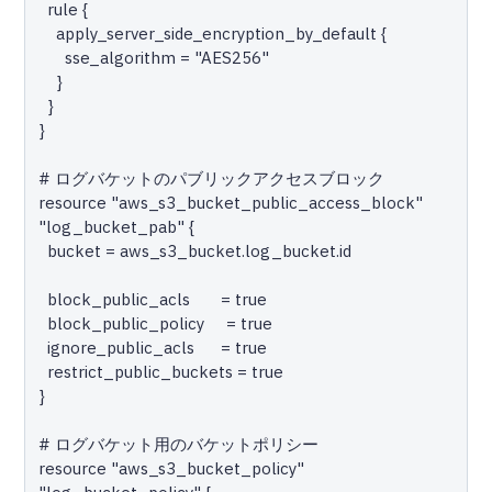
  rule {

    apply_server_side_encryption_by_default {

      sse_algorithm = "AES256"

    }

  }

}

# ログバケットのパブリックアクセスブロック

resource "aws_s3_bucket_public_access_block" 
"log_bucket_pab" {

  bucket = aws_s3_bucket.log_bucket.id

  block_public_acls       = true

  block_public_policy     = true

  ignore_public_acls      = true

  restrict_public_buckets = true

}

# ログバケット用のバケットポリシー

resource "aws_s3_bucket_policy" 