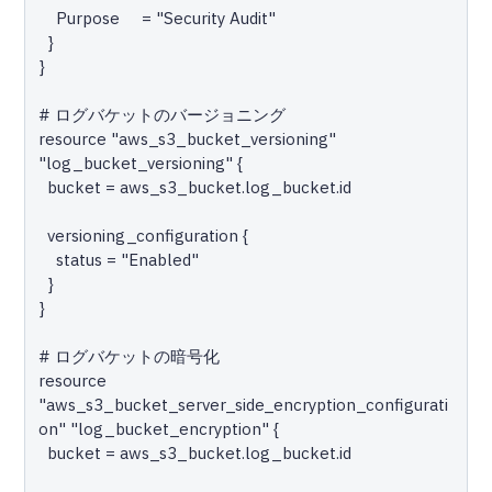
    Purpose     = "Security Audit"

  }

}

# ログバケットのバージョニング

resource "aws_s3_bucket_versioning" 
"log_bucket_versioning" {

  bucket = aws_s3_bucket.log_bucket.id

  versioning_configuration {

    status = "Enabled"

  }

}

# ログバケットの暗号化

resource 
"aws_s3_bucket_server_side_encryption_configurati
on" "log_bucket_encryption" {

  bucket = aws_s3_bucket.log_bucket.id
