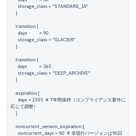
      storage_class = "STANDARD_IA"

    }

    transition {

      days          = 90

      storage_class = "GLACIER"

    }

    transition {

      days          = 365

      storage_class = "DEEP_ARCHIVE"

    }

    expiration {

      days = 2555  # 7年間保持（コンプライアンス要件に
応じて調整）

    }

    noncurrent_version_expiration {

      noncurrent_days = 90  # 非現行バージョンは90日