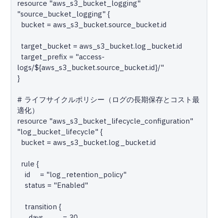
resource "aws_s3_bucket_logging" 
"source_bucket_logging" {

  bucket = aws_s3_bucket.source_bucket.id

  target_bucket = aws_s3_bucket.log_bucket.id

  target_prefix = "access-
logs/${aws_s3_bucket.source_bucket.id}/"

}

# ライフサイクルポリシー（ログの長期保存とコスト最
適化）

resource "aws_s3_bucket_lifecycle_configuration" 
"log_bucket_lifecycle" {

  bucket = aws_s3_bucket.log_bucket.id

  rule {

    id     = "log_retention_policy"

    status = "Enabled"

    transition {

      days          = 30
