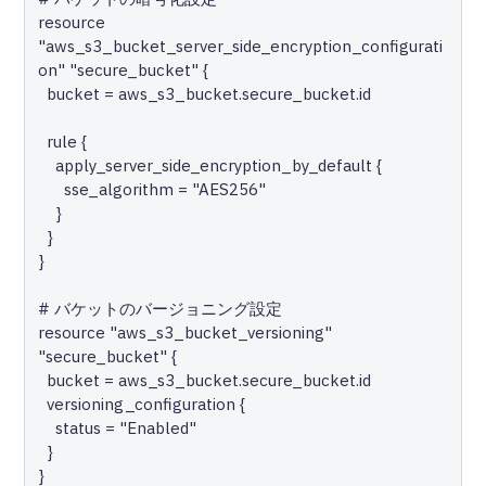
resource 
"aws_s3_bucket_server_side_encryption_configurati
on" "secure_bucket" {

  bucket = aws_s3_bucket.secure_bucket.id

  rule {

    apply_server_side_encryption_by_default {

      sse_algorithm = "AES256"

    }

  }

}

# バケットのバージョニング設定

resource "aws_s3_bucket_versioning" 
"secure_bucket" {

  bucket = aws_s3_bucket.secure_bucket.id

  versioning_configuration {

    status = "Enabled"

  }

}
