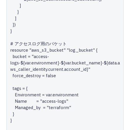
        ]

      }

    ]

  })

}

# アクセスログ用のバケット

resource "aws_s3_bucket" "log_bucket" {

  bucket = "access-
logs-${var.environment}-${var.bucket_name}-${data.a
ws_caller_identity.current.account_id}"

  force_destroy = false

  tags = {

    Environment = var.environment

    Name        = "access-logs"

    Managed_by  = "terraform"

  }

}
