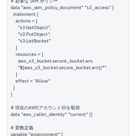
# 必要な IAM ポリシー

data "aws_iam_policy_document" "s3_access" {

  statement {

    actions = [

      "s3:GetObject",

      "s3:PutObject",

      "s3:ListBucket"

    ]

    resources = [

      aws_s3_bucket.secure_bucket.arn,

      "${aws_s3_bucket.secure_bucket.arn}/*"

    ]

    effect = "Allow"

  }

}

# 現在のAWSアカウントIDを取得

data "aws_caller_identity" "current" {}

# 変数定義

variable "environment" {
