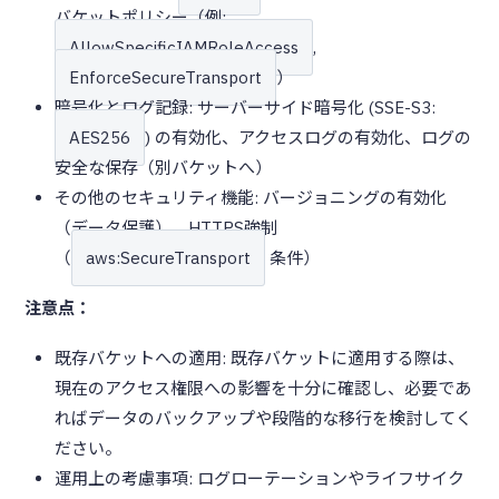
バケットポリシー（例:
AllowSpecificIAMRoleAccess
,
EnforceSecureTransport
）
暗号化とログ記録: サーバーサイド暗号化 (SSE-S3:
AES256
) の有効化、アクセスログの有効化、ログの
安全な保存（別バケットへ）
その他のセキュリティ機能: バージョニングの有効化
（データ保護）、HTTPS強制
（
aws:SecureTransport
条件）
注意点：
既存バケットへの適用: 既存バケットに適用する際は、
現在のアクセス権限への影響を十分に確認し、必要であ
ればデータのバックアップや段階的な移行を検討してく
ださい。
運用上の考慮事項: ログローテーションやライフサイク