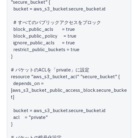
"secure_bucket" {

  bucket = aws_s3_bucket.secure_bucket.id

  # すべてのパブリックアクセスをブロック

  block_public_acls       = true

  block_public_policy     = true

  ignore_public_acls      = true

  restrict_public_buckets = true

}

# バケットのACLを「private」に設定

resource "aws_s3_bucket_acl" "secure_bucket" {

  depends_on = 
[aws_s3_bucket_public_access_block.secure_bucke
t]

  bucket = aws_s3_bucket.secure_bucket.id

  acl    = "private"

}

# バケットの暗号化設定
