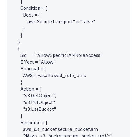
        ]

        Condition = {

          Bool = {

            "aws:SecureTransport" = "false"

          }

        }

      },

      {

        Sid    = "AllowSpecificIAMRoleAccess"

        Effect = "Allow"

        Principal = {

          AWS = var.allowed_role_arns

        }

        Action = [

          "s3:GetObject",

          "s3:PutObject",

          "s3:ListBucket"

        ]

        Resource = [

          aws_s3_bucket.secure_bucket.arn,

          "${aws_s3_bucket.secure_bucket.arn}/*"
