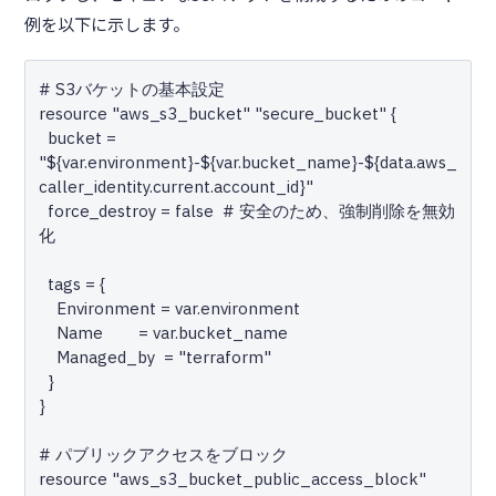
例を以下に示します。
# S3バケットの基本設定

resource "aws_s3_bucket" "secure_bucket" {

  bucket = 
"${var.environment}-${var.bucket_name}-${data.aws_
caller_identity.current.account_id}"

  force_destroy = false  # 安全のため、強制削除を無効
化

  tags = {

    Environment = var.environment

    Name        = var.bucket_name

    Managed_by  = "terraform"

  }

}

# パブリックアクセスをブロック

resource "aws_s3_bucket_public_access_block" 