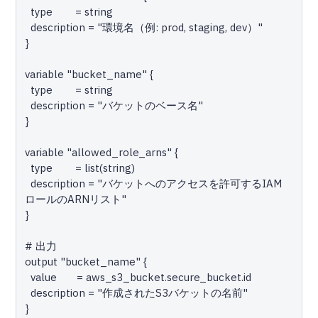
  type        = string

  description = "環境名（例: prod, staging, dev）"

}

variable "bucket_name" {

  type        = string

  description = "バケットのベース名"

}

variable "allowed_role_arns" {

  type        = list(string)

  description = "バケットへのアクセスを許可するIAM
ロールのARNリスト"

}

# 出力

output "bucket_name" {

  value       = aws_s3_bucket.secure_bucket.id

  description = "作成されたS3バケットの名前"

}
