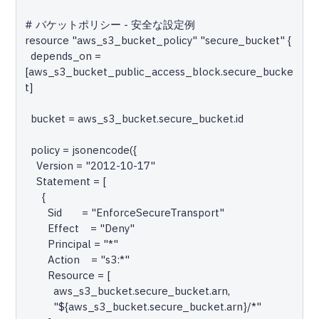
# バケットポリシー - 安全な設定例

resource "aws_s3_bucket_policy" "secure_bucket" {

  depends_on = 
[aws_s3_bucket_public_access_block.secure_bucke
t]

  bucket = aws_s3_bucket.secure_bucket.id

  policy = jsonencode({

    Version = "2012-10-17"

    Statement = [

      {

        Sid       = "EnforceSecureTransport"

        Effect    = "Deny"

        Principal = "*"

        Action    = "s3:*"

        Resource = [

          aws_s3_bucket.secure_bucket.arn,

          "${aws_s3_bucket.secure_bucket.arn}/*"
