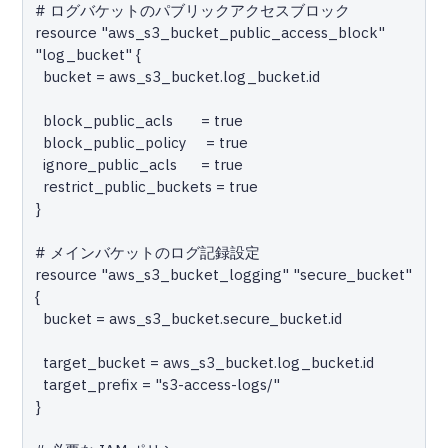
# ログバケットのパブリックアクセスブロック

resource "aws_s3_bucket_public_access_block" 
"log_bucket" {

  bucket = aws_s3_bucket.log_bucket.id

  block_public_acls       = true

  block_public_policy     = true

  ignore_public_acls      = true

  restrict_public_buckets = true

}

# メインバケットのログ記録設定

resource "aws_s3_bucket_logging" "secure_bucket" 
{

  bucket = aws_s3_bucket.secure_bucket.id

  target_bucket = aws_s3_bucket.log_bucket.id

  target_prefix = "s3-access-logs/"

}
