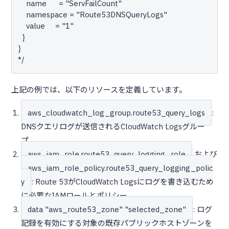
    name      = "ServFailCount"

    namespace = "Route53DNSQueryLogs"

    value     = "1"

  }

}

上記の例では、以下のリソースを定義しています。
aws_cloudwatch_log_group.route53_query_logs
:
DNSクエリログが送信されるCloudWatch Logsグルー
プ。
aws_iam_role.route53_query_logging_role
および
aws_iam_role_policy.route53_query_logging_polic
y
: Route 53がCloudWatch Logsにログを書き込むため
に必要なIAMロールとポリシー。
data "aws_route53_zone" "selected_zone"
: ログ
記録を有効にする対象の既存パブリックホストゾーンを