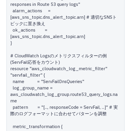
responses in Route 53 query logs"

  alarm_actions     = 
[aws_sns_topic.dns_alert_topic.arn] # 適切なSNSト
ピックに置き換え

  ok_actions        = 
[aws_sns_topic.dns_alert_topic.arn]

}

# CloudWatch Logsのメトリクスフィルターの例 
(ServFail応答をカウント)

resource "aws_cloudwatch_log_metric_filter" 
"servfail_filter" {

  name           = "ServFailDnsQueries"

  log_group_name = 
aws_cloudwatch_log_group.route53_query_logs.na
me

  pattern        = "[..., responseCode = ServFail, ...]" # 実
際のログフォーマットに合わせてパターンを調整

  metric_transformation {
