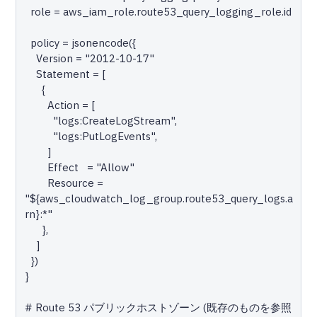
  role = aws_iam_role.route53_query_logging_role.id

  policy = jsonencode({

    Version = "2012-10-17"

    Statement = [

      {

        Action = [

          "logs:CreateLogStream",

          "logs:PutLogEvents",

        ]

        Effect   = "Allow"

        Resource = 
"${aws_cloudwatch_log_group.route53_query_logs.a
rn}:*"

      },

    ]

  })

}

# Route 53 パブリックホストゾーン (既存のものを参照