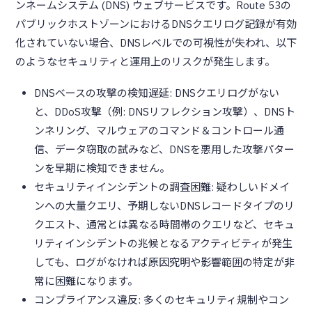
ンネームシステム (DNS) ウェブサービスです。Route 53の
パブリックホストゾーンにおけるDNSクエリログ記録が有効
化されていない場合、DNSレベルでの可視性が失われ、以下
のようなセキュリティと運用上のリスクが発生します。
DNSベースの攻撃の検知遅延: DNSクエリログがない
と、DDoS攻撃（例: DNSリフレクション攻撃）、DNSト
ンネリング、マルウェアのコマンド＆コントロール通
信、データ窃取の試みなど、DNSを悪用した攻撃パター
ンを早期に検知できません。
セキュリティインシデントの調査困難: 疑わしいドメイ
ンへの大量クエリ、予期しないDNSレコードタイプのリ
クエスト、通常とは異なる時間帯のクエリなど、セキュ
リティインシデントの兆候となるアクティビティが発生
しても、ログがなければ原因究明や影響範囲の特定が非
常に困難になります。
コンプライアンス違反: 多くのセキュリティ規制やコン