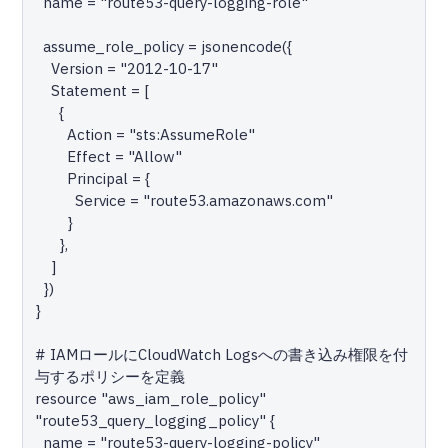
  name = "route53-query-logging-role"

  assume_role_policy = jsonencode({

    Version = "2012-10-17"

    Statement = [

      {

        Action = "sts:AssumeRole"

        Effect = "Allow"

        Principal = {

          Service = "route53.amazonaws.com"

        }

      },

    ]

  })

}

# IAMロールにCloudWatch Logsへの書き込み権限を付
与するポリシーを定義

resource "aws_iam_role_policy" 
"route53_query_logging_policy" {

  name = "route53-query-logging-policy"
