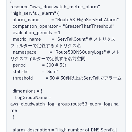
/*

resource "aws_cloudwatch_metric_alarm" 
"high_servfail_alarm" {

  alarm_name          = "Route53-HighServFail-Alarm"

  comparison_operator = "GreaterThanThreshold"

  evaluation_periods  = 1

  metric_name         = "ServFailCount" # メトリクス
フィルターで定義するメトリクス名

  namespace           = "Route53DNSQueryLogs" # メト
リクスフィルターで定義する名前空間

  period              = 300 # 5分

  statistic           = "Sum"

  threshold           = 50 # 50件以上のServFailでアラーム

  dimensions = {

    LogGroupName = 
aws_cloudwatch_log_group.route53_query_logs.na
me

  }

  alarm_description = "High number of DNS ServFail 