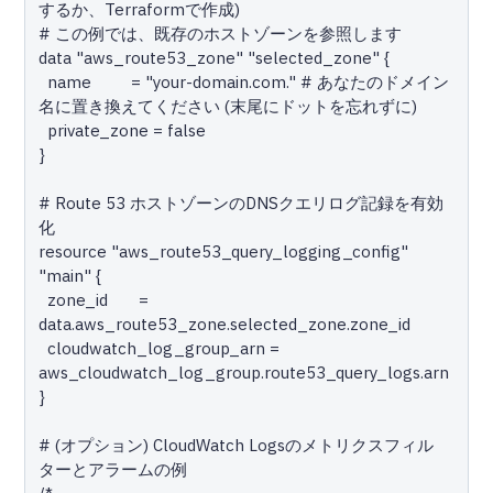
するか、Terraformで作成)

# この例では、既存のホストゾーンを参照します

data "aws_route53_zone" "selected_zone" {

  name         = "your-domain.com." # あなたのドメイン
名に置き換えてください (末尾にドットを忘れずに)

  private_zone = false

}

# Route 53 ホストゾーンのDNSクエリログ記録を有効
化

resource "aws_route53_query_logging_config" 
"main" {

  zone_id       = 
data.aws_route53_zone.selected_zone.zone_id

  cloudwatch_log_group_arn = 
aws_cloudwatch_log_group.route53_query_logs.arn

}

# (オプション) CloudWatch Logsのメトリクスフィル
ターとアラームの例
