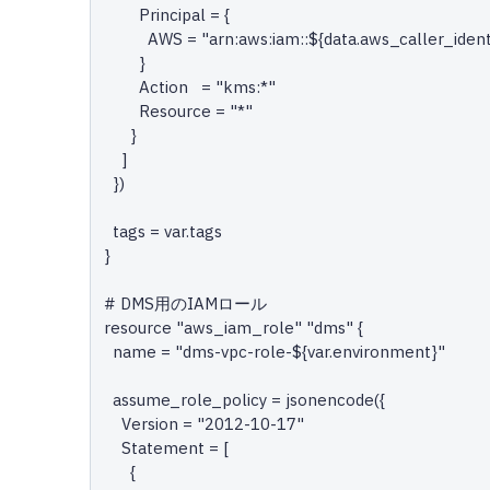
        Principal = {

          AWS = "arn:aws:iam::${data.aws_caller_identity.current.account_id}:root"

        }

        Action   = "kms:*"

        Resource = "*"

      }

    ]

  })

  tags = var.tags

}

# DMS用のIAMロール

resource "aws_iam_role" "dms" {

  name = "dms-vpc-role-${var.environment}"

  assume_role_policy = jsonencode({

    Version = "2012-10-17"

    Statement = [

      {
