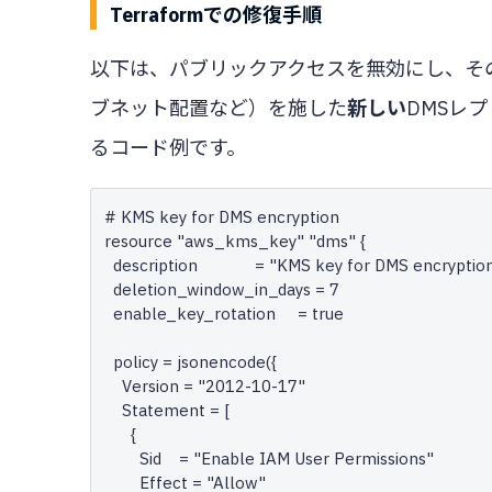
Terraformでの修復手順
以下は、パブリックアクセスを無効にし、そ
ブネット配置など）を施した
新しい
DMSレプ
るコード例です。
# KMS key for DMS encryption

resource "aws_kms_key" "dms" {

  description             = "KMS key for DMS encryption"

  deletion_window_in_days = 7

  enable_key_rotation     = true

  policy = jsonencode({

    Version = "2012-10-17"

    Statement = [

      {

        Sid    = "Enable IAM User Permissions"

        Effect = "Allow"
