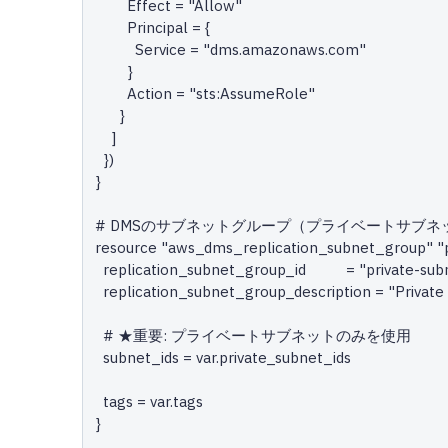
        Effect = "Allow"

        Principal = {

          Service = "dms.amazonaws.com"

        }

        Action = "sts:AssumeRole"

      }

    ]

  })

}

# DMSのサブネットグループ（プライベートサブネ
resource "aws_dms_replication_subnet_group" "pr
  replication_subnet_group_id          = "private-subnet-group-${var.environment}"

  replication_subnet_group_description = "Private subnet group for DMS"

  # ★重要: プライベートサブネットのみを使用

  subnet_ids = var.private_subnet_ids

  tags = var.tags

}
