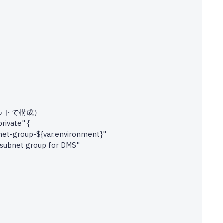
ットで構成）

ivate" {
