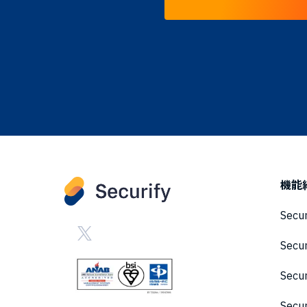
機能
Secu
Secu
Sec
Secu