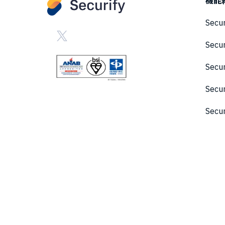
機能
Secu
Secu
Sec
Secu
Secu