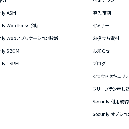
紹介
料金プラン
rify ASM
導入事例
rify WordPress診断
セミナー
urify Webアプリケーション診断
お役立ち資料
rify SBOM
お知らせ
rify CSPM
ブログ
クラウドセキュリ
フリープラン申し
Securify 利用規
Securify オ