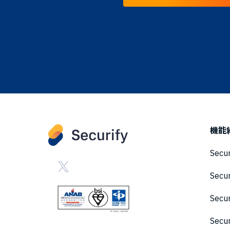
機能
Secu
Secu
Sec
Secu