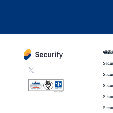
機能
Secu
Secu
Sec
Secu
Secu