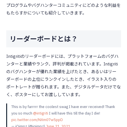
プログラムやバグハンターコミュニティにどのような利益を
もたらすかについても紹介していきます。
リーダーボードとは？
Intigritiのリーダーボードには、プラットフォームのバグハ
ンターと業績やランク、評判が掲載されています。Intigriti
のバグハンターが優れた業績を上げたとき、あるいはリー
ダーボードの上位にランクインしたとき、イラスト入りの
ポートレートが贈られます。また、デジタルデータだけでな
く、ポスターにしてお渡ししています。
This is by farrrrr the coolest swag I have ever received! Thank
you so much
@intigriti
I will have this till the day I die!
pic.twitter.com/NXm07w5ppD
— iQimpz (@iqimpz)
June 21, 2021