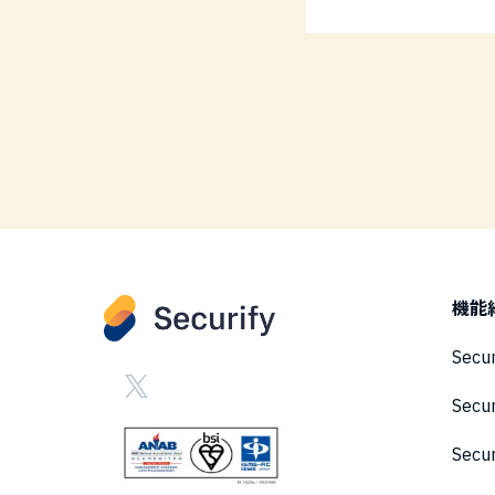
機能
Secu
Secu
Sec