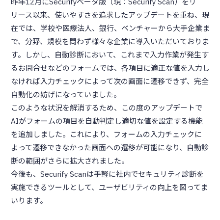
昨年12月にSecurifyベータ版（現：Securify Scan）をリ
リース以来、使いやすさを追求したアップデートを重ね、現
在では、学校や医療法人、銀行、ベンチャーから大手企業ま
で、分野、規模を問わず様々な企業に導入いただいておりま
す。しかし、自動診断において、これまで入力作業が発生す
るお問合せなどのフォームでは、各項目に適正な値を入力し
なければ入力チェックによって次の画面に遷移できず、完全
自動化の妨げになっていました。
このような状況を解消するため、この度のアップデートで
AIがフォームの項目を自動判定し適切な値を設定する機能
を追加しました。これにより、フォームの入力チェックに
よって遷移できなかった画面への遷移が可能になり、自動診
断の範囲がさらに拡大されました。
今後も、Securify Scanは手軽に社内でセキュリティ診断を
実施できるツールとして、ユーザビリティの向上を図ってま
いります。