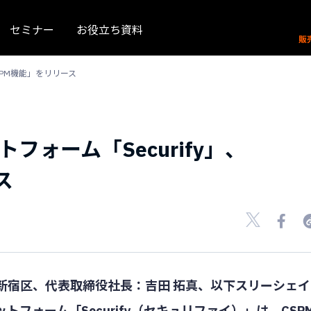
セミナー
お役立ち資料
SPM機能」をリリース
ォーム「Securify」、
ス
新宿区、代表取締役社長：吉田 拓真、以下スリーシェイ
フォーム「Securify（セキュリファイ）」は、CSP