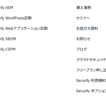
rify ASM
導入事例
rify WordPress診断
セミナー
urify Webアプリケーション診断
お役立ち資料
rify SBOM
お知らせ
rify CSPM
ブログ
クラウドセキュリ
フリープラン申し
Securify 利用規
Securify オ