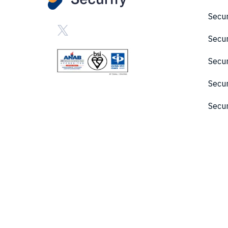
Secu
Secu
Sec
Secu
Secu