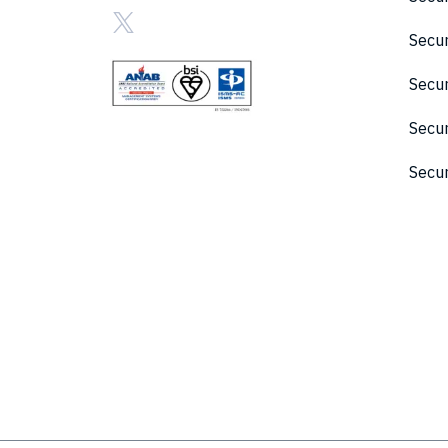
Secu
Sec
Secu
Secu