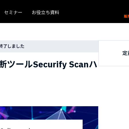
セミナー
お役立ち資料
終了しました
定
ルSecurify Scanハ