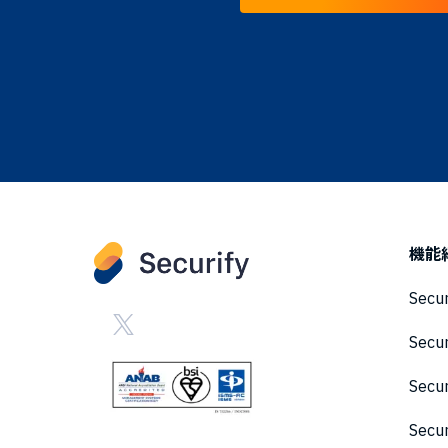
機能
Secu
Secu
Sec
Secu